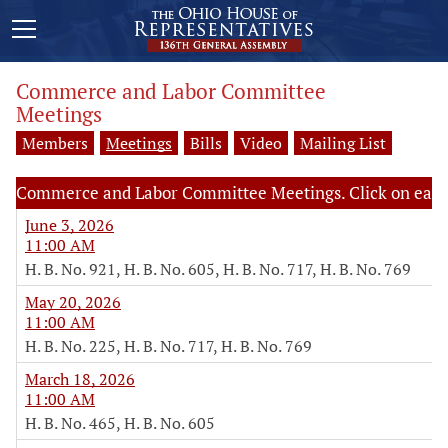
Commerce and Labor Committee
Meetings
Members
Meetings
Bills
Video
Mailing List
Commerce and Labor Committee Meetings. Click on each m
June 3, 2026
11:00 AM
H. B. No. 921, H. B. No. 605, H. B. No. 717, H. B. No. 769
May 20, 2026
11:00 AM
H. B. No. 225, H. B. No. 717, H. B. No. 769
March 18, 2026
11:00 AM
H. B. No. 465, H. B. No. 605